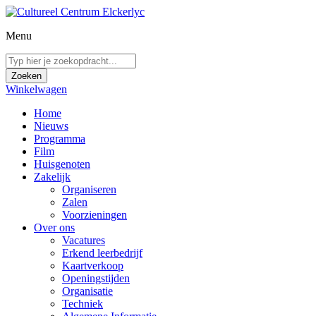
Menu
Winkelwagen
Home
Nieuws
Programma
Film
Huisgenoten
Zakelijk
Organiseren
Zalen
Voorzieningen
Over ons
Vacatures
Erkend leerbedrijf
Kaartverkoop
Openingstijden
Organisatie
Techniek