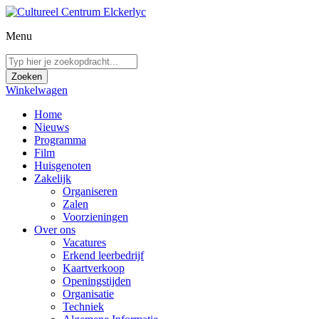
Menu
Winkelwagen
Home
Nieuws
Programma
Film
Huisgenoten
Zakelijk
Organiseren
Zalen
Voorzieningen
Over ons
Vacatures
Erkend leerbedrijf
Kaartverkoop
Openingstijden
Organisatie
Techniek