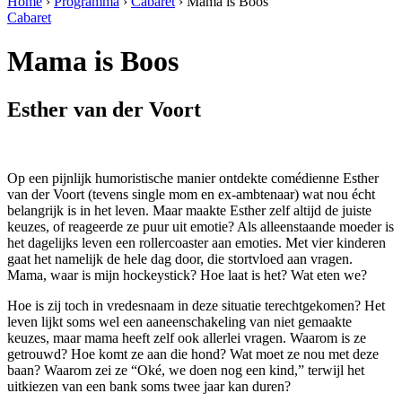
Home
›
Programma
›
Cabaret
›
Mama is Boos
Cabaret
Mama is Boos
Esther van der Voort
Op een pijnlijk humoristische manier ontdekte comédienne Esther
van der Voort (tevens single mom en ex-ambtenaar) wat nou écht
belangrijk is in het leven. Maar maakte Esther zelf altijd de juiste
keuzes, of reageerde ze puur uit emotie? Als alleenstaande moeder is
het dagelijks leven een rollercoaster aan emoties. Met vier kinderen
gaat het namelijk de hele dag door, die stortvloed aan vragen.
Mama, waar is mijn hockeystick? Hoe laat is het? Wat eten we?
Hoe is zij toch in vredesnaam in deze situatie terechtgekomen? Het
leven lijkt soms wel een aaneenschakeling van niet gemaakte
keuzes, maar mama heeft zelf ook allerlei vragen. Waarom is ze
getrouwd? Hoe komt ze aan die hond? Wat moet ze nou met deze
baan? Waarom zei ze “Oké, we doen nog een kind,” terwijl het
uitkiezen van een bank soms twee jaar kan duren?