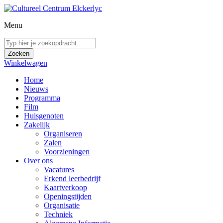
Menu
Winkelwagen
Home
Nieuws
Programma
Film
Huisgenoten
Zakelijk
Organiseren
Zalen
Voorzieningen
Over ons
Vacatures
Erkend leerbedrijf
Kaartverkoop
Openingstijden
Organisatie
Techniek