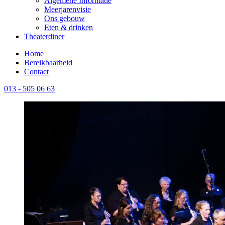
Algemene Informatie
Meerjarenvisie
Ons gebouw
Eten & drinken
Theaterdiner
Home
Bereikbaarheid
Contact
013 - 505 06 63