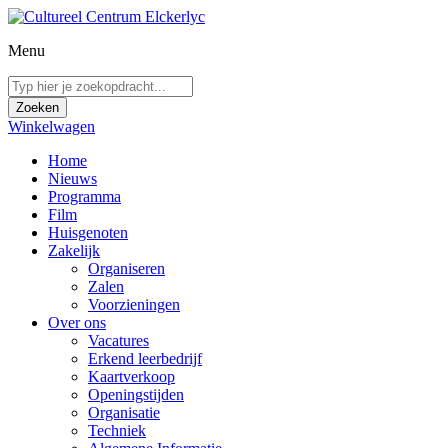
Menu
Winkelwagen
Home
Nieuws
Programma
Film
Huisgenoten
Zakelijk
Organiseren
Zalen
Voorzieningen
Over ons
Vacatures
Erkend leerbedrijf
Kaartverkoop
Openingstijden
Organisatie
Techniek