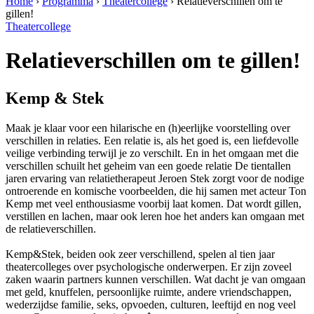
Home
›
Programma
›
Theatercollege
›
Relatieverschillen om te
gillen!
Theatercollege
Relatieverschillen om te gillen!
Kemp & Stek
Maak je klaar voor een hilarische en (h)eerlijke voorstelling over
verschillen in relaties. Een relatie is, als het goed is, een liefdevolle
veilige verbinding terwijl je zo verschilt. En in het omgaan met die
verschillen schuilt het geheim van een goede relatie De tientallen
jaren ervaring van relatietherapeut Jeroen Stek zorgt voor de nodige
ontroerende en komische voorbeelden, die hij samen met acteur Ton
Kemp met veel enthousiasme voorbij laat komen. Dat wordt gillen,
verstillen en lachen, maar ook leren hoe het anders kan omgaan met
de relatieverschillen.
Kemp&Stek, beiden ook zeer verschillend, spelen al tien jaar
theatercolleges over psychologische onderwerpen. Er zijn zoveel
zaken waarin partners kunnen verschillen. Wat dacht je van omgaan
met geld, knuffelen, persoonlijke ruimte, andere vriendschappen,
wederzijdse familie, seks, opvoeden, culturen, leeftijd en nog veel