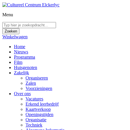
Menu
Winkelwagen
Home
Nieuws
Programma
Film
Huisgenoten
Zakelijk
Organiseren
Zalen
Voorzieningen
Over ons
Vacatures
Erkend leerbedrijf
Kaartverkoop
Openingstijden
Organisatie
Techniek