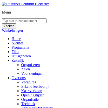
Menu
Winkelwagen
Home
Nieuws
Programma
Film
Huisgenoten
Zakelijk
Organiseren
Zalen
Voorzieningen
Over ons
Vacatures
Erkend leerbedrijf
Kaartverkoop
Openingstijden
Organisatie
Techniek