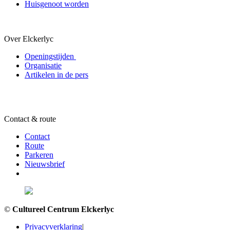
Huisgenoot worden
Over Elckerlyc
Openingstijden
Organisatie
Artikelen in de pers
Contact & route
Contact
Route
Parkeren
Nieuwsbrief
©
Cultureel Centrum Elckerlyc
Privacyverklaring
|