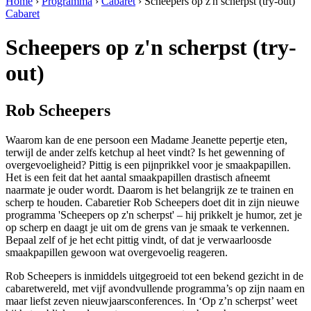
Home
›
Programma
›
Cabaret
›
Scheepers op z'n scherpst (try-out)
Cabaret
Scheepers op z'n scherpst (try-
out)
Rob Scheepers
Waarom kan de ene persoon een Madame Jeanette pepertje eten,
terwijl de ander zelfs ketchup al heet vindt? Is het gewenning of
overgevoeligheid? Pittig is een pijnprikkel voor je smaakpapillen.
Het is een feit dat het aantal smaakpapillen drastisch afneemt
naarmate je ouder wordt. Daarom is het belangrijk ze te trainen en
scherp te houden. Cabaretier Rob Scheepers doet dit in zijn nieuwe
programma 'Scheepers op z'n scherpst' – hij prikkelt je humor, zet je
op scherp en daagt je uit om de grens van je smaak te verkennen.
Bepaal zelf of je het echt pittig vindt, of dat je verwaarloosde
smaakpapillen gewoon wat overgevoelig reageren.
Rob Scheepers is inmiddels uitgegroeid tot een bekend gezicht in de
cabaretwereld, met vijf avondvullende programma’s op zijn naam en
maar liefst zeven nieuwjaarsconferences. In ‘Op z’n scherpst’ weet