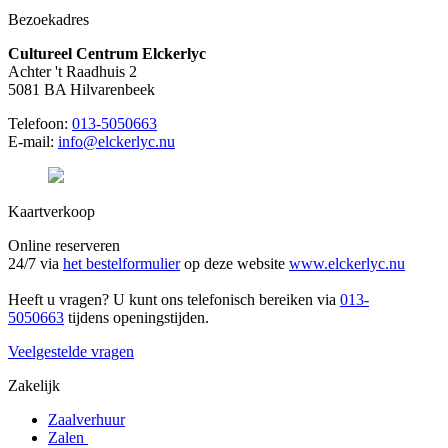
Bezoekadres
Cultureel Centrum Elckerlyc
Achter 't Raadhuis 2
5081 BA Hilvarenbeek
Telefoon:
013-5050663
E-mail:
info@elckerlyc.nu
Kaartverkoop
Online reserveren
24/7 via
het bestelformulier
op deze website
www.elckerlyc.nu
Heeft u vragen? U kunt ons telefonisch bereiken via
013-
5050663
tijdens openingstijden.
Veelgestelde vragen
Zakelijk
Zaalverhuur
Zalen