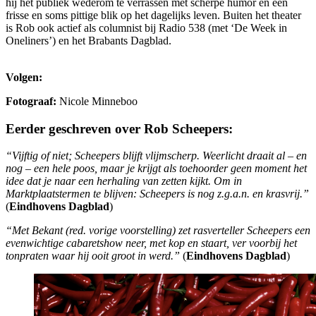
hij het publiek wederom te verrassen met scherpe humor en een
frisse en soms pittige blik op het dagelijks leven. Buiten het theater
is Rob ook actief als columnist bij Radio 538 (met ‘De Week in
Oneliners’) en het Brabants Dagblad.
Volgen:
Fotograaf:
Nicole Minneboo
Eerder geschreven over Rob Scheepers:
“Vijftig of niet; Scheepers blijft vlijmscherp. Weerlicht draait al – en
nog –
een hele poos, maar je krijgt als toehoorder geen moment het
idee dat je naar een
herhaling van zetten kijkt.
Om in
Marktplaatstermen te blijven: Scheepers is nog
z.g.a.n. en krasvrij.”
(
Eindhovens Dagblad
)
“Met Bekant (red. vorige voorstelling) zet rasverteller Scheepers een
evenwichtige cabaretshow neer, met kop en staart, ver voorbij het
tonpraten waar
hij ooit groot in werd.”
(
Eindhovens Dagblad
)